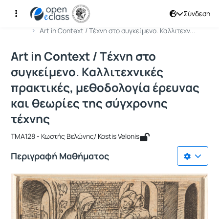
Σύνδεση
Μάθημα : Art in Context / Tέχνη στο
Αρχική Σελίδα
Art in Context / Tέχνη στο συγκείμενο. Καλλιτεχν...
Art in Context / Tέχνη στο
συγκείμενο. Καλλιτεχνικές
πρακτικές, μεθοδολογία έρευνας
και θεωρίες της σύγχρονης
τέχνης
TMA128 - Κωστής Βελώνης/ Kostis Velonis
Περιγραφή Μαθήματος